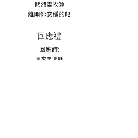
關烈雲牧師
離開你安穩的船
回應禮
回應詩:
原來是耶穌
認信
奉獻
代禱
差遣禮