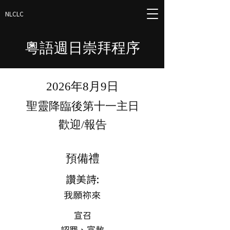
NLCLC
粵語週日崇拜程序
2026年8月9日
聖靈降臨後第十一主日
歡迎/報告
預備禮
讚美詩:
我願祢來
宣召
認罪、宣赦