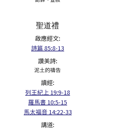
聖道禮
啟應經文:
詩篇 85:8-13
讚美詩:
泥土的禱告
讀經:
列王紀上 19:9-18
羅馬書 10:5-15
馬太福音 14:22-33
講道: