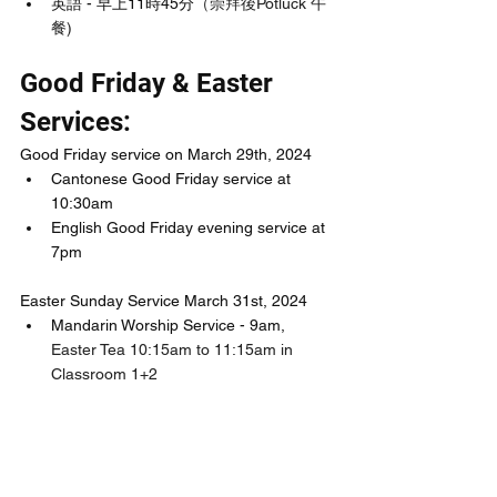
英語 - 早上11時45分
（崇拜後Potluck 午
餐)
Good Friday & Easter 
Services:
Good Friday service on March 29th, 2024
Cantonese Good Friday service at 
10:30am 
English Good Friday evening service at 
7pm
Easter Sunday Service March 31st, 2024
Mandarin Worship Service - 9am, 
Easter Tea 10:15am to 11:15am in 
Classroom 1+2
Cantonese Worship Service at 
10:20am
, Children program 10:45am to 
11:15am basement
English Worship Service at 11:45am
, 
potluck lunch following service.